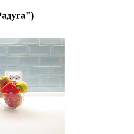
Радуга")