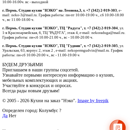
10.00-16.00ч. вс - выходной
г. Пермь. Студия кухни "НЭКО" на Леонова,3, т. +7 (342) 2-919-303
, e-
mail: neko-3@mail.ru. График работы: пн-пт 10.00-19.00 ч., сб 10.00-18.00
ч., вс 11.00-18.00 ч.
г. Пермь. Студия кухни "НЭКО", ТЦ "Радуга", т. +7 (342) 2-919-304
, ул.
1-я Красноармейская, 6, ТЦ "РАДУГА", этаж 4, e-mail: nekoraduga@mail.ru.
График работы: пн-cб 10.00-21.00 ч., вс - 10.00-20.00 ч.
г. Пермь. Студия кухни "НЭКО", ТЦ "Гудвин", т. +7 (342) 2-919-305
, ул.
Уральская, 63, корпус 2, этаж 2 , e-mail: nekopermgudvin@mail.ru. График
работы: пн-cб 10.00-20.00 ч., вс - 11.00-19.00 ч
БУДЕМ ДРУЗЬЯМИ
Приглашаем в наши группы соцсетей.
Узнавайте первыми интересную информацию о кухнях,
мебельных комплектующих и акциях.
Участвуйте в конкурсах и опросах.
Всегда рады новым друзьям!
© 2005 - 2026 Кухни на заказ "Нэко".
Image by freepik
Определен город: Колумбус ?
Да
Нет