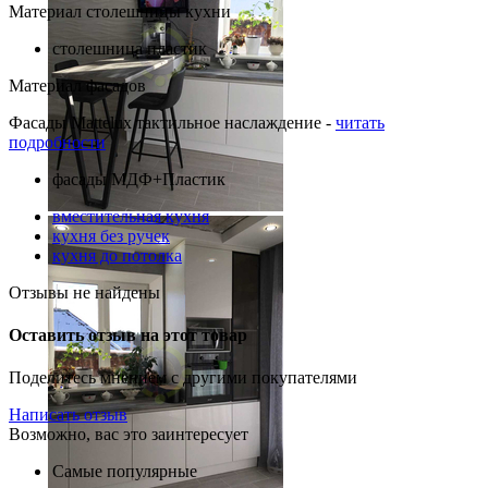
Материал столешницы кухни
столешница пластик
Материал фасадов
Фасады Mattelux тактильное наслаждение -
читать
подробности
фасады МДФ+Пластик
вместительная кухня
кухня без ручек
кухня до потолка
Отзывы не найдены
Оставить отзыв на этот товар
Поделитесь мнением с другими покупателями
Написать отзыв
Возможно, вас это заинтересует
Самые популярные