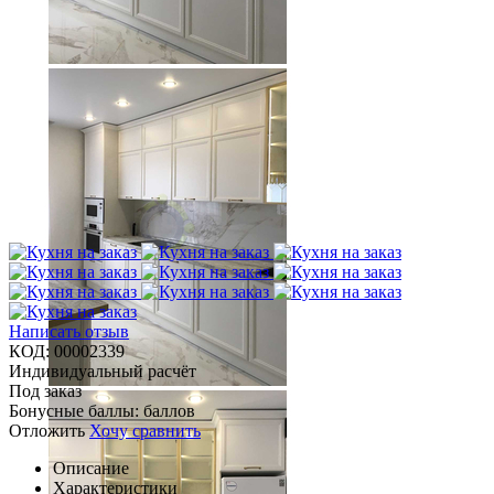
Написать отзыв
КОД:
00002339
Индивидуальный расчёт
Под заказ
Бонусные баллы:
баллов
Отложить
Хочу сравнить
Описание
Характеристики