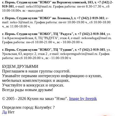
г. Пермь. Студия кухни "НЭКО" на Верхнемуллинской, 103, т. +7 (342) 2-
919-301
, e-mail: neko103@mail.ru. График работы: пн-пт 8.30-17.30 ч., сб
10.00-16.00ч. вс - выходной
г. Пермь. Студия кухни "НЭКО" на Леонова,3, т. +7 (342) 2-919-303
, e-
mail: neko-3@mail.ru. График работы: пн-пт 10.00-19.00 ч., сб 10.00-18.00
ч., вс 11.00-18.00 ч.
г. Пермь. Студия кухни "НЭКО", ТЦ "Радуга", т. +7 (342) 2-919-304
, ул.
1-я Красноармейская, 6, ТЦ "РАДУГА", этаж 4, e-mail: nekoraduga@mail.ru.
График работы: пн-cб 10.00-21.00 ч., вс - 10.00-20.00 ч.
г. Пермь. Студия кухни "НЭКО", ТЦ "Гудвин", т. +7 (342) 2-919-305
, ул.
Уральская, 63, корпус 2, этаж 2 , e-mail: nekopermgudvin@mail.ru. График
работы: пн-cб 10.00-20.00 ч., вс - 11.00-19.00 ч
БУДЕМ ДРУЗЬЯМИ
Приглашаем в наши группы соцсетей.
Узнавайте первыми интересную информацию о кухнях,
мебельных комплектующих и акциях.
Участвуйте в конкурсах и опросах.
Всегда рады новым друзьям!
© 2005 - 2026 Кухни на заказ "Нэко".
Image by freepik
Определен город: Колумбус ?
Да
Нет