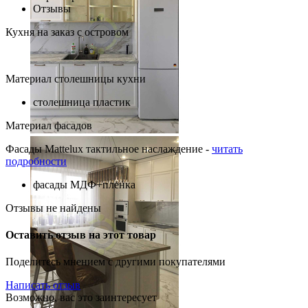
Отзывы
Кухня на заказ с островом
Материал столешницы кухни
столешница пластик
Материал фасадов
Фасады Mattelux тактильное наслаждение -
читать
подробности
фасады МДФ+пленка
Отзывы не найдены
Оставить отзыв на этот товар
Поделитесь мнением с другими покупателями
Написать отзыв
Возможно, вас это заинтересует