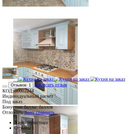
Написать отзыв
Отзывов: 1
КОД:
00002244
Индивидуальный расчёт
Под заказ
Бонусные баллы:
баллов
Отложить
Хочу сравнить
Характеристики
Отзывы
1