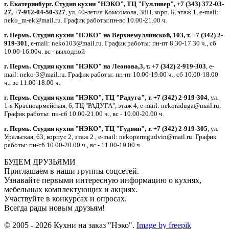
г. Екатеринбург. Студия кухни "НЭКО", ТЦ "Гулливер", +7 (343) 372-03-
27, +7-912-04-50-327
, ул. 40-летия Комсомола, 38Н, корп. Б, этаж 1, e-mail:
neko_m-ek@mail.ru. График работы:пн-вс 10.00-21.00 ч.
г. Пермь. Студия кухни "НЭКО" на Верхнемуллинской, 103, т. +7 (342) 2-
919-301
, e-mail: neko103@mail.ru. График работы: пн-пт 8.30-17.30 ч., сб
10.00-16.00ч. вс - выходной
г. Пермь. Студия кухни "НЭКО" на Леонова,3, т. +7 (342) 2-919-303
, e-
mail: neko-3@mail.ru. График работы: пн-пт 10.00-19.00 ч., сб 10.00-18.00
ч., вс 11.00-18.00 ч.
г. Пермь. Студия кухни "НЭКО", ТЦ "Радуга", т. +7 (342) 2-919-304
, ул.
1-я Красноармейская, 6, ТЦ "РАДУГА", этаж 4, e-mail: nekoraduga@mail.ru.
График работы: пн-cб 10.00-21.00 ч., вс - 10.00-20.00 ч.
г. Пермь. Студия кухни "НЭКО", ТЦ "Гудвин", т. +7 (342) 2-919-305
, ул.
Уральская, 63, корпус 2, этаж 2 , e-mail: nekopermgudvin@mail.ru. График
работы: пн-cб 10.00-20.00 ч., вс - 11.00-19.00 ч
БУДЕМ ДРУЗЬЯМИ
Приглашаем в наши группы соцсетей.
Узнавайте первыми интересную информацию о кухнях,
мебельных комплектующих и акциях.
Участвуйте в конкурсах и опросах.
Всегда рады новым друзьям!
© 2005 - 2026 Кухни на заказ "Нэко".
Image by freepik