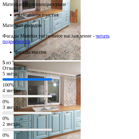
Материал столешницы кухни
столешница пластик
Материал фасадов
Фасады Mattelux тактильное наслаждение -
читать
подробности
фасады массив
5
из 5
Отзывов: 1
5 звёзд
100%
4 звезды
0%
3 звезды
0%
2 звезды
0%