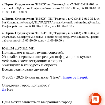
г. Пермь. Студия кухни "НЭКО" на Леонова,3, т. +7 (342) 2-919-303
, e-
mail: neko-3@mail.ru. График работы: пн-пт 10.00-19.00 ч., сб 10.00-18.00
ч., вс 11.00-18.00 ч.
г. Пермь. Студия кухни "НЭКО", ТЦ "Радуга", т. +7 (342) 2-919-304
, ул.
1-я Красноармейская, 6, ТЦ "РАДУГА", этаж 4, e-mail: nekoraduga@mail.ru.
График работы: пн-cб 10.00-21.00 ч., вс - 10.00-20.00 ч.
г. Пермь. Студия кухни "НЭКО", ТЦ "Гудвин", т. +7 (342) 2-919-305
, ул.
Уральская, 63, корпус 2, этаж 2 , e-mail: nekopermgudvin@mail.ru. График
работы: пн-cб 10.00-20.00 ч., вс - 11.00-19.00 ч
БУДЕМ ДРУЗЬЯМИ
Приглашаем в наши группы соцсетей.
Узнавайте первыми интересную информацию о кухнях,
мебельных комплектующих и акциях.
Участвуйте в конкурсах и опросах.
Всегда рады новым друзьям!
© 2005 - 2026 Кухни на заказ "Нэко".
Image by freepik
Определен город: Колумбус ?
Да
Нет
Цена может зависеть от выбранного города