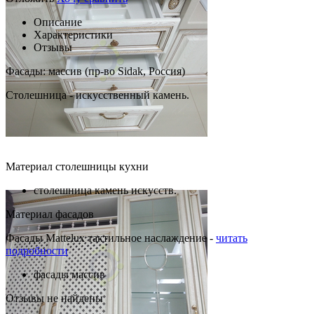
Описание
Характеристики
Отзывы
Фасады: массив (пр-во Sidak, Россия)
Столешница - искусственный камень.
Материал столешницы кухни
столешница камень искусств.
Материал фасадов
Фасады Mattelux тактильное наслаждение -
читать
подробности
фасады массив
Отзывы не найдены