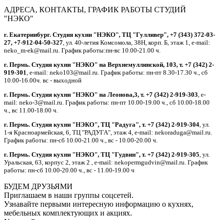
АДРЕСА, КОНТАКТЫ, ГРАФИК РАБОТЫ СТУДИЙ
"НЭКО"
г. Екатеринбург. Студия кухни "НЭКО", ТЦ "Гулливер", +7 (343) 372-03-
27, +7-912-04-50-327
, ул. 40-летия Комсомола, 38Н, корп. Б, этаж 1, e-mail:
neko_m-ek@mail.ru. График работы:пн-вс 10.00-21.00 ч.
г. Пермь. Студия кухни "НЭКО" на Верхнемуллинской, 103, т. +7 (342) 2-
919-301
, e-mail: neko103@mail.ru. График работы: пн-пт 8.30-17.30 ч., сб
10.00-16.00ч. вс - выходной
г. Пермь. Студия кухни "НЭКО" на Леонова,3, т. +7 (342) 2-919-303
, e-
mail: neko-3@mail.ru. График работы: пн-пт 10.00-19.00 ч., сб 10.00-18.00
ч., вс 11.00-18.00 ч.
г. Пермь. Студия кухни "НЭКО", ТЦ "Радуга", т. +7 (342) 2-919-304
, ул.
1-я Красноармейская, 6, ТЦ "РАДУГА", этаж 4, e-mail: nekoraduga@mail.ru.
График работы: пн-cб 10.00-21.00 ч., вс - 10.00-20.00 ч.
г. Пермь. Студия кухни "НЭКО", ТЦ "Гудвин", т. +7 (342) 2-919-305
, ул.
Уральская, 63, корпус 2, этаж 2 , e-mail: nekopermgudvin@mail.ru. График
работы: пн-cб 10.00-20.00 ч., вс - 11.00-19.00 ч
БУДЕМ ДРУЗЬЯМИ
Приглашаем в наши группы соцсетей.
Узнавайте первыми интересную информацию о кухнях,
мебельных комплектующих и акциях.