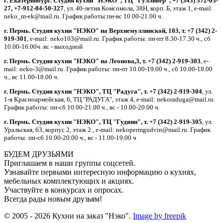
г. Екатеринбург. Студия кухни "НЭКО", ТЦ "Гулливер", +7 (343) 372-03-
27, +7-912-04-50-327
, ул. 40-летия Комсомола, 38Н, корп. Б, этаж 1, e-mail:
neko_m-ek@mail.ru. График работы:пн-вс 10.00-21.00 ч.
г. Пермь. Студия кухни "НЭКО" на Верхнемуллинской, 103, т. +7 (342) 2-
919-301
, e-mail: neko103@mail.ru. График работы: пн-пт 8.30-17.30 ч., сб
10.00-16.00ч. вс - выходной
г. Пермь. Студия кухни "НЭКО" на Леонова,3, т. +7 (342) 2-919-303
, e-
mail: neko-3@mail.ru. График работы: пн-пт 10.00-19.00 ч., сб 10.00-18.00
ч., вс 11.00-18.00 ч.
г. Пермь. Студия кухни "НЭКО", ТЦ "Радуга", т. +7 (342) 2-919-304
, ул.
1-я Красноармейская, 6, ТЦ "РАДУГА", этаж 4, e-mail: nekoraduga@mail.ru.
График работы: пн-cб 10.00-21.00 ч., вс - 10.00-20.00 ч.
г. Пермь. Студия кухни "НЭКО", ТЦ "Гудвин", т. +7 (342) 2-919-305
, ул.
Уральская, 63, корпус 2, этаж 2 , e-mail: nekopermgudvin@mail.ru. График
работы: пн-cб 10.00-20.00 ч., вс - 11.00-19.00 ч
БУДЕМ ДРУЗЬЯМИ
Приглашаем в наши группы соцсетей.
Узнавайте первыми интересную информацию о кухнях,
мебельных комплектующих и акциях.
Участвуйте в конкурсах и опросах.
Всегда рады новым друзьям!
© 2005 - 2026 Кухни на заказ "Нэко".
Image by freepik