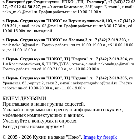
г. Екатеринбург. Студия кухни "НЭКО", ТЦ "Гулливер", +7 (343) 372-03-
27, +7-912-04-50-327
, ул. 40-летия Комсомола, 38Н, корп. Б, этаж 1, e-mail:
neko_m-ek@mail.ru. График работы:пн-вс 10.00-21.00 ч.
г. Пермь. Студия кухни "НЭКО" на Верхнемуллинской, 103, т. +7 (342) 2-
919-301
, e-mail: neko103@mail.ru. График работы: пн-пт 8.30-17.30 ч., сб
10.00-16.00ч. вс - выходной
г. Пермь. Студия кухни "НЭКО" на Леонова,3, т. +7 (342) 2-919-303
, e-
mail: neko-3@mail.ru. График работы: пн-пт 10.00-19.00 ч., сб 10.00-18.00
ч., вс 11.00-18.00 ч.
г. Пермь. Студия кухни "НЭКО", ТЦ "Радуга", т. +7 (342) 2-919-304
, ул.
1-я Красноармейская, 6, ТЦ "РАДУГА", этаж 4, e-mail: nekoraduga@mail.ru.
График работы: пн-cб 10.00-21.00 ч., вс - 10.00-20.00 ч.
г. Пермь. Студия кухни "НЭКО", ТЦ "Гудвин", т. +7 (342) 2-919-305
, ул.
Уральская, 63, корпус 2, этаж 2 , e-mail: nekopermgudvin@mail.ru. График
работы: пн-cб 10.00-20.00 ч., вс - 11.00-19.00 ч
БУДЕМ ДРУЗЬЯМИ
Приглашаем в наши группы соцсетей.
Узнавайте первыми интересную информацию о кухнях,
мебельных комплектующих и акциях.
Участвуйте в конкурсах и опросах.
Всегда рады новым друзьям!
© 2005 - 2026 Кухни на заказ "Нэко".
Image by freepik