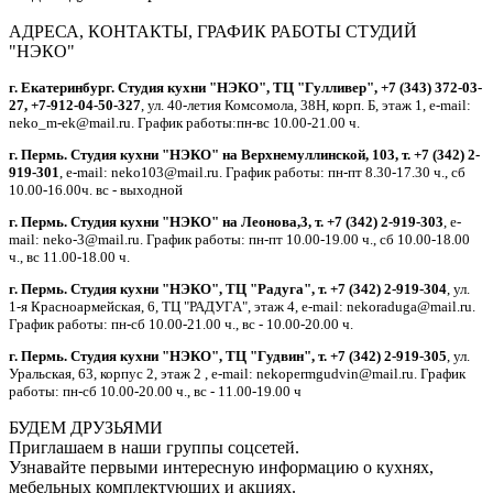
АДРЕСА, КОНТАКТЫ, ГРАФИК РАБОТЫ СТУДИЙ
"НЭКО"
г. Екатеринбург. Студия кухни "НЭКО", ТЦ "Гулливер", +7 (343) 372-03-
27, +7-912-04-50-327
, ул. 40-летия Комсомола, 38Н, корп. Б, этаж 1, e-mail:
neko_m-ek@mail.ru. График работы:пн-вс 10.00-21.00 ч.
г. Пермь. Студия кухни "НЭКО" на Верхнемуллинской, 103, т. +7 (342) 2-
919-301
, e-mail: neko103@mail.ru. График работы: пн-пт 8.30-17.30 ч., сб
10.00-16.00ч. вс - выходной
г. Пермь. Студия кухни "НЭКО" на Леонова,3, т. +7 (342) 2-919-303
, e-
mail: neko-3@mail.ru. График работы: пн-пт 10.00-19.00 ч., сб 10.00-18.00
ч., вс 11.00-18.00 ч.
г. Пермь. Студия кухни "НЭКО", ТЦ "Радуга", т. +7 (342) 2-919-304
, ул.
1-я Красноармейская, 6, ТЦ "РАДУГА", этаж 4, e-mail: nekoraduga@mail.ru.
График работы: пн-cб 10.00-21.00 ч., вс - 10.00-20.00 ч.
г. Пермь. Студия кухни "НЭКО", ТЦ "Гудвин", т. +7 (342) 2-919-305
, ул.
Уральская, 63, корпус 2, этаж 2 , e-mail: nekopermgudvin@mail.ru. График
работы: пн-cб 10.00-20.00 ч., вс - 11.00-19.00 ч
БУДЕМ ДРУЗЬЯМИ
Приглашаем в наши группы соцсетей.
Узнавайте первыми интересную информацию о кухнях,
мебельных комплектующих и акциях.