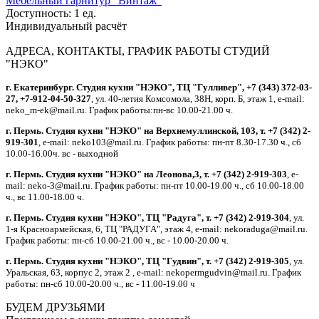
Мебельный гарнитур "Винтаж"
Доступность:
1 ед.
Индивидуальный расчёт
АДРЕСА, КОНТАКТЫ, ГРАФИК РАБОТЫ СТУДИЙ
"НЭКО"
г. Екатеринбург. Студия кухни "НЭКО", ТЦ "Гулливер", +7 (343) 372-03-
27, +7-912-04-50-327
, ул. 40-летия Комсомола, 38Н, корп. Б, этаж 1, e-mail:
neko_m-ek@mail.ru. График работы:пн-вс 10.00-21.00 ч.
г. Пермь. Студия кухни "НЭКО" на Верхнемуллинской, 103, т. +7 (342) 2-
919-301
, e-mail: neko103@mail.ru. График работы: пн-пт 8.30-17.30 ч., сб
10.00-16.00ч. вс - выходной
г. Пермь. Студия кухни "НЭКО" на Леонова,3, т. +7 (342) 2-919-303
, e-
mail: neko-3@mail.ru. График работы: пн-пт 10.00-19.00 ч., сб 10.00-18.00
ч., вс 11.00-18.00 ч.
г. Пермь. Студия кухни "НЭКО", ТЦ "Радуга", т. +7 (342) 2-919-304
, ул.
1-я Красноармейская, 6, ТЦ "РАДУГА", этаж 4, e-mail: nekoraduga@mail.ru.
График работы: пн-cб 10.00-21.00 ч., вс - 10.00-20.00 ч.
г. Пермь. Студия кухни "НЭКО", ТЦ "Гудвин", т. +7 (342) 2-919-305
, ул.
Уральская, 63, корпус 2, этаж 2 , e-mail: nekopermgudvin@mail.ru. График
работы: пн-cб 10.00-20.00 ч., вс - 11.00-19.00 ч
БУДЕМ ДРУЗЬЯМИ