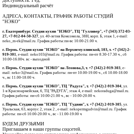
Доступность:
1 ед.
Индивидуальный расчёт
АДРЕСА, КОНТАКТЫ, ГРАФИК РАБОТЫ СТУДИЙ
"НЭКО"
г. Екатеринбург. Студия кухни "НЭКО", ТЦ "Гулливер", +7 (343) 372-03-
27, +7-912-04-50-327
, ул. 40-летия Комсомола, 38Н, корп. Б, этаж 1, e-mail:
neko_m-ek@mail.ru. График работы:пн-вс 10.00-21.00 ч.
г. Пермь. Студия кухни "НЭКО" на Верхнемуллинской, 103, т. +7 (342) 2-
919-301
, e-mail: neko103@mail.ru. График работы: пн-пт 8.30-17.30 ч., сб
10.00-16.00ч. вс - выходной
г. Пермь. Студия кухни "НЭКО" на Леонова,3, т. +7 (342) 2-919-303
, e-
mail: neko-3@mail.ru. График работы: пн-пт 10.00-19.00 ч., сб 10.00-18.00
ч., вс 11.00-18.00 ч.
г. Пермь. Студия кухни "НЭКО", ТЦ "Радуга", т. +7 (342) 2-919-304
, ул.
1-я Красноармейская, 6, ТЦ "РАДУГА", этаж 4, e-mail: nekoraduga@mail.ru.
График работы: пн-cб 10.00-21.00 ч., вс - 10.00-20.00 ч.
г. Пермь. Студия кухни "НЭКО", ТЦ "Гудвин", т. +7 (342) 2-919-305
, ул.
Уральская, 63, корпус 2, этаж 2 , e-mail: nekopermgudvin@mail.ru. График
работы: пн-cб 10.00-20.00 ч., вс - 11.00-19.00 ч
БУДЕМ ДРУЗЬЯМИ
Приглашаем в наши группы соцсетей.