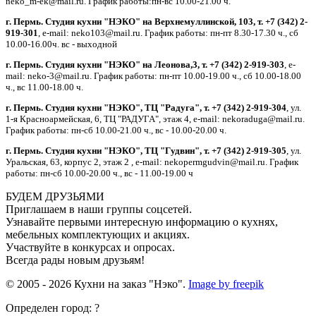
neko_m-ek@mail.ru. График работы:пн-вс 10.00-21.00 ч.
г. Пермь. Студия кухни "НЭКО" на Верхнемуллинской, 103, т. +7 (342) 2-
919-301
, e-mail: neko103@mail.ru. График работы: пн-пт 8.30-17.30 ч., сб
10.00-16.00ч. вс - выходной
г. Пермь. Студия кухни "НЭКО" на Леонова,3, т. +7 (342) 2-919-303
, e-
mail: neko-3@mail.ru. График работы: пн-пт 10.00-19.00 ч., сб 10.00-18.00
ч., вс 11.00-18.00 ч.
г. Пермь. Студия кухни "НЭКО", ТЦ "Радуга", т. +7 (342) 2-919-304
, ул.
1-я Красноармейская, 6, ТЦ "РАДУГА", этаж 4, e-mail: nekoraduga@mail.ru.
График работы: пн-cб 10.00-21.00 ч., вс - 10.00-20.00 ч.
г. Пермь. Студия кухни "НЭКО", ТЦ "Гудвин", т. +7 (342) 2-919-305
, ул.
Уральская, 63, корпус 2, этаж 2 , e-mail: nekopermgudvin@mail.ru. График
работы: пн-cб 10.00-20.00 ч., вс - 11.00-19.00 ч
БУДЕМ ДРУЗЬЯМИ
Приглашаем в наши группы соцсетей.
Узнавайте первыми интересную информацию о кухнях,
мебельных комплектующих и акциях.
Участвуйте в конкурсах и опросах.
Всегда рады новым друзьям!
© 2005 - 2026 Кухни на заказ "Нэко".
Image by freepik
Определен город: ?