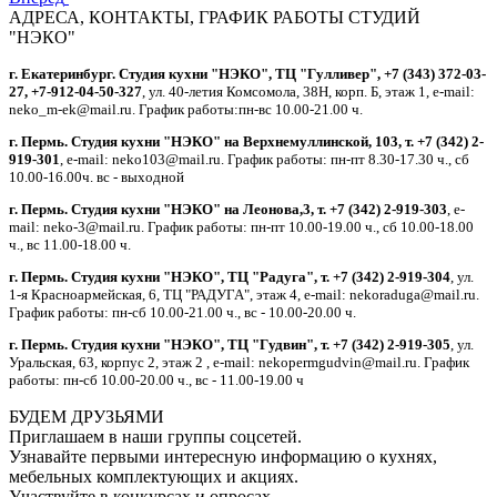
АДРЕСА, КОНТАКТЫ, ГРАФИК РАБОТЫ СТУДИЙ
"НЭКО"
г. Екатеринбург. Студия кухни "НЭКО", ТЦ "Гулливер", +7 (343) 372-03-
27, +7-912-04-50-327
, ул. 40-летия Комсомола, 38Н, корп. Б, этаж 1, e-mail:
neko_m-ek@mail.ru. График работы:пн-вс 10.00-21.00 ч.
г. Пермь. Студия кухни "НЭКО" на Верхнемуллинской, 103, т. +7 (342) 2-
919-301
, e-mail: neko103@mail.ru. График работы: пн-пт 8.30-17.30 ч., сб
10.00-16.00ч. вс - выходной
г. Пермь. Студия кухни "НЭКО" на Леонова,3, т. +7 (342) 2-919-303
, e-
mail: neko-3@mail.ru. График работы: пн-пт 10.00-19.00 ч., сб 10.00-18.00
ч., вс 11.00-18.00 ч.
г. Пермь. Студия кухни "НЭКО", ТЦ "Радуга", т. +7 (342) 2-919-304
, ул.
1-я Красноармейская, 6, ТЦ "РАДУГА", этаж 4, e-mail: nekoraduga@mail.ru.
График работы: пн-cб 10.00-21.00 ч., вс - 10.00-20.00 ч.
г. Пермь. Студия кухни "НЭКО", ТЦ "Гудвин", т. +7 (342) 2-919-305
, ул.
Уральская, 63, корпус 2, этаж 2 , e-mail: nekopermgudvin@mail.ru. График
работы: пн-cб 10.00-20.00 ч., вс - 11.00-19.00 ч
БУДЕМ ДРУЗЬЯМИ
Приглашаем в наши группы соцсетей.
Узнавайте первыми интересную информацию о кухнях,
мебельных комплектующих и акциях.
Участвуйте в конкурсах и опросах.